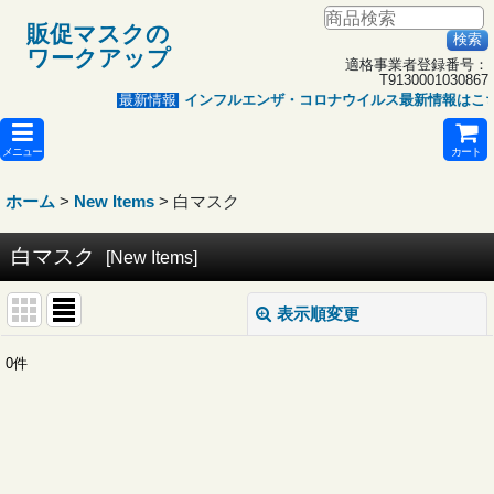
販促マスクの
ワークアップ
適格事業者登録番号：
T9130001030867
インフルエンザ・コロナウイルス最新情報はこ
最新情報
メニュー
カート
ホーム
>
New Items
>
白マスク
白マスク
[
New Items
]
表示順変更
閉じる
0
件
表示数
:
並び順
: