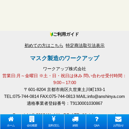
絞り込む
マスク用OPP袋
プリントマスク
ご利用ガイド
おしゃれマスク
初めての方はこちら
特定商法取引法表示
データ変換料
マスク製造のワークアップ
別途送料
ワークアップ株式会社
黒マスク
営業日:月～金曜日 ※土・日・祝日は休み 問い合わせ受付時間：
9:00～17:00
PM2.5マスク
〒601-8204 京都市南区久世東土川町193-1
TEL:075-744-0814 FAX:075-744-0813 MAIL:info@anshinya.com
白マスク
適格事業者登録番号：T9130001030867
貼るマスク・テープ
Copyright © 2013 WorkUp CO.,LTD. All rights reserved.
アウトレット
ホーム
会社概要
送料/支払
納期
Q&A
お問合せ