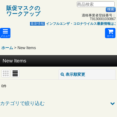
販促マスクの
ワークアップ
適格事業者登録番号：
T9130001030867
インフルエンザ・コロナウイルス最新情報はこ
最新情報
メニュー
カート
ホーム
>
New Items
New Items
表示順変更
閉じる
0
件
表示数
:
カテゴリで絞り込む
並び順
:
販促マスク（個別包装）