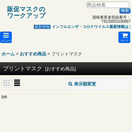
販促マスクの
ワークアップ
適格事業者登録番号：
T9130001030867
インフルエンザ・コロナウイルス最新情報はこ
最新情報
メニュー
カート
ホーム
>
おすすめ商品
>
プリントマスク
プリントマスク
[
おすすめ商品
]
表示順変更
閉じる
0
件
表示数
:
並び順
: