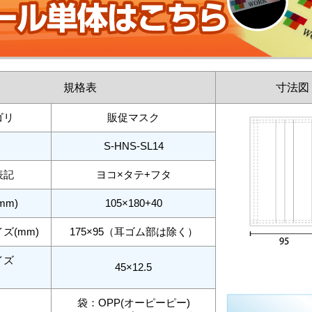
規格表
寸法図
ゴリ
販促マスク
S-HNS-SL14
表記
ヨコ×タテ+フタ
mm)
105×180+40
ズ(mm)
175×95（耳ゴム部は除く）
イズ
45×12.5
袋：OPP(オーピーピー)