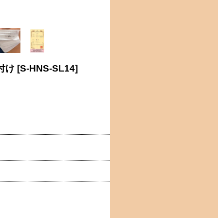
付け
[
S-HNS-SL14
]