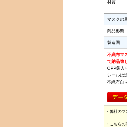
材質
マスクの
商品形態
製造国
不織布マ
で納品致
OPP袋
シールは
不織布白
・弊社のマ
・こちらの