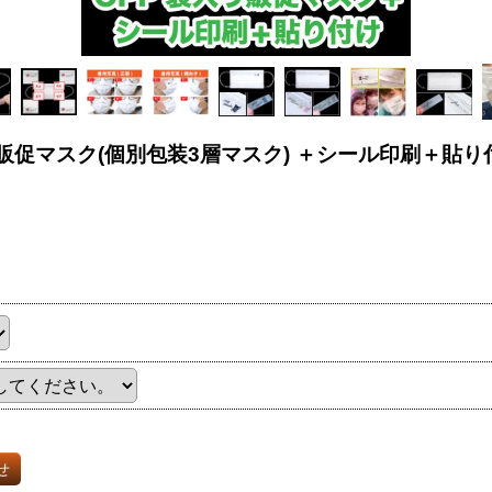
り販促マスク(個別包装3層マスク) ＋シール印刷＋貼り
せ