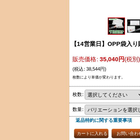
【14営業日】OPP袋入
販売価格
:
35,040
円
(税別)
(
税込
:
38,544
円
)
枚数により単価が変わります。
枚数
:
数量
:
返品特約に関する重要事項
カートに入れる
お問い合わ