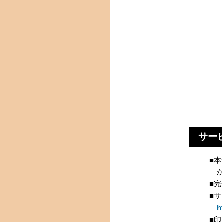
サー
■
か
■
■
h
■