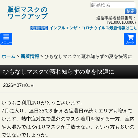
販促マスクの
ワークアップ
適格事業者登録番号：
T9130001030867
インフルエンザ・コロナウイルス最新情報はこち
最新情報
メニュー
カート
ホーム
>
新着情報
>
ひもなしマスクで蒸れ知らずの夏を快適に
ひもなしマスクで蒸れ知らずの夏を快適に
2026
07
01
年
月
日
いつもご利用ありがとうございます。
7月に入り、連日35℃を超える猛暑日が続くエリアも増えて
います。熱中症対策で屋外のマスク着用を控える一方、室内
や人混みではやはりマスクが手放せない、という方も多いの
ではないでしょうか。