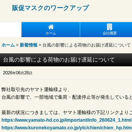
販促マスクの
ワークアップ
ホーム
会社概要
ホーム
>
新着情報
>
台風の影響による荷物のお届け遅延について
台風の影響による荷物のお届け遅延について
2026
06
26
年
月
日
弊社取引先のヤマト運輸様より、
台風の影響で、一部地域で集荷・配達停止等が発生している
最新の状況につきましては、ヤマト運輸様の下記リンクより
https://www.yamato-hd.co.jp/important/info_260624_1.html
https://www.kuronekoyamato.co.jp/ytc/chien/chien_hp.htm