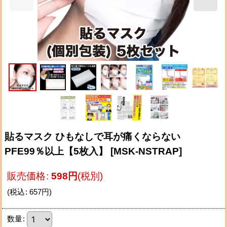
貼るマスク ひもなしで耳が痛くならない
PFE99％以上【5枚入】
[
MSK-NSTRAP
]
販売価格
:
598
円
(税別)
(
税込
:
657
円
)
数量
: