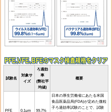
ろ過効
対象サ
率
試験名
概要
イズ
(弊社平
均値)
日本の厚生労働省にあたる米国
食品医薬品局(FDA)が定めた微粒
子ろ過効率試験のことで、試験
PFE
0.1μm
99.7%