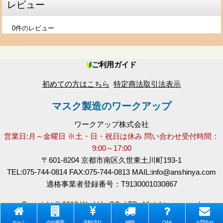
防災用品の一つとして備蓄。 非常時に備えてまとまった数量を
レビュー
確保したかったため。 省スペースで保管でき、個包装なので長
期保管もしやすいと感じました。
0
件のレビュー
ご利用ガイド
2026-05-21
購入商品
：
PM2.5対応 4層不織布マスク（黒マスク）活性炭フィ
初めての方はこちら
特定商法取引法表示
ルター 個別包装 PFE99％以上【1,000枚入】
[BLX-4L-1K]
マスク製造のワークアップ
家族みんなで使えるようにストック目的。 性能面と衛生面のバ
ランスが良く、個包装で保管しやすいところ。 普段使いしやす
いマスクでした。黒色なので服装にも合わせやすいです。
ワークアップ株式会社
営業日:月～金曜日 ※土・日・祝日は休み 問い合わせ受付時間：
9:00～17:00
〒601-8204 京都市南区久世東土川町193-1
TEL:075-744-0814 FAX:075-744-0813 MAIL:info@anshinya.com
2026-05-07
購入商品
：
グレーマスク 4層不織布マスク 個別包装 男女兼用 20
適格事業者登録番号：T9130001030867
枚パック [GRM-1-20]
通勤や外出時の普段使い用として購入しました。 グレーの色味
Copyright © 2013 WorkUp CO.,LTD. All rights reserved.
が落ち着いていて使いやすそうだったことと、4層タイプでしっ
かりしていそうだった。 耳が痛くなりにくく、着け心地が良か
ホーム
会社概要
送料/支払
納期
Q&A
お問合せ