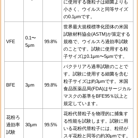
に使用する微粒子は細菌よりも
小さく、ウイルスと同等サイズ
の0.1μmです。
世界最大規模標準化団体の米国
試験材料協会(ASTM)が策定する
0.1〜
VFE
99.8%
規格で、ウイルスろ過効率試験
5μm
のことです。試験に使用する粒
子サイズは0.1μm〜5μmです。
バクテリアろ過率試験のことで
す。試験に使用する細菌を含む
粒子サイズは約3μmです。米国
BFE
3μm
99.8%
食品医薬品局(FDA)はサージカル
マスクの基準をBFE95％以上と
規定しています。
花粉代替粒子を物理的に捕集す
花粉ろ
る性能を試験します。試験に用
過効率
30μm
99.5%
いる花粉代替粒子には、粒径が
試験
スギ花粉と同等の約30μmです。