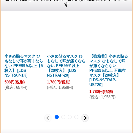
す
2026-07-14
購入商品
：
【アウトレット】「販促専用マスク」1,000枚入
[outlet-A]
社内の来客用・従業員用マスクとして備蓄。 大量購入でも価格
を抑えられ、個包装で管理しやすかったためです。 保管しやす
く、必要な時にすぐ配布できるので助かっています。品質も特
に問題ありませんでした。
小さめ貼るマスク ひ
小さめ貼るマスク ひ
【強粘着】小さめ貼る
もなしで耳が痛くなら
もなしで耳が痛くなら
マスク ひもなしで耳
ない PFE99％以上【5
ない PFE99％以上
が痛くならない
2026-06-25
枚入】
[
LDS-
【20枚入】
[
LDS-
PFE99％以上 不織布
購入商品
：
【アウトレット】「販促専用マスク」1,000枚入
NSTRAP-1K
]
NSTRAP-20
]
マスク【20枚入】
[outlet-A]
[
LDS-NSTRAP-
598
円
(税別)
1,780
円
(税別)
自宅用のマスクのストックとして購入。 個別包装なので保管し
UST20
]
(
税込
:
657
円
)
(
税込
:
1,958
円
)
やすい。 枚数が多いのでしばらく安心して使えます。
1,780
円
(税別)
(
税込
:
1,958
円
)
2026-06-10
購入商品
：
【アウトレット】「販促専用マスク」1,000枚入
[outlet-A]