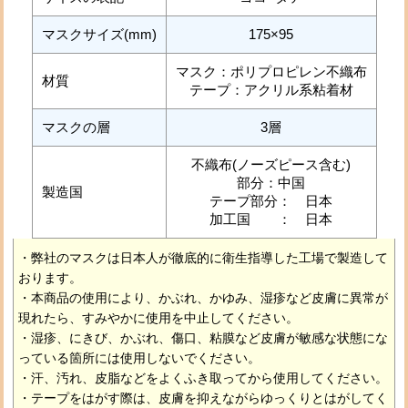
マスクサイズ(mm)
175×95
マスク：ポリプロピレン不織布
材質
テープ：アクリル系粘着材
マスクの層
3層
不織布(ノーズピース含む)
部分：中国
製造国
テープ部分： 日本
加工国 ： 日本
・弊社のマスクは日本人が徹底的に衛生指導した工場で製造して
おります。
・本商品の使用により、かぶれ、かゆみ、湿疹など皮膚に異常が
現れたら、すみやかに使用を中止してください。
・湿疹、にきび、かぶれ、傷口、粘膜など皮膚が敏感な状態にな
っている箇所には使用しないでください。
・汗、汚れ、皮脂などをよくふき取ってから使用してください。
・テープをはがす際は、皮膚を抑えながらゆっくりとはがしてく