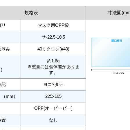
規格表
寸法図(mm
ゴリ
マスク用OPP袋
サ-22.5-10.5
の厚み
40ミクロン(#40)
約1.6g
※重量には個体差がありま
)
す。
表記
ヨコ×タテ
 （mm）
225x105
OPP(オーピーピー)
位置
なし