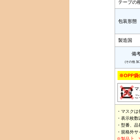
テープの
包装形態
製造国
備
(その他 加
※OPP
マ
ご
・マスクは
・表示枚数
・型番、品
・規格外サ
※製品上、