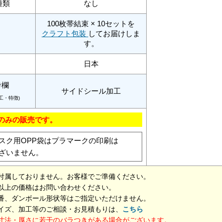
種類
なし
100枚帯結束 × 10セットを
クラフト包装
してお届けしま
す。
日本
考欄
サイドシール加工
工・特徴)
袋のみの販売です。
スク用OPP袋はプラマークの印刷は
ざいません。
付属しておりません。お客様でご準備ください。
以上の価格はお問い合わせください。
番、ダンボール形状等はご指定いただけません。
イズ、加工等のご相談・お見積もりは、
こちら
寸法・厚さに若干のバラつきがある場合がございます。