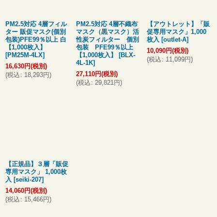
絞り込む
PM2.5対応 4層フィル
PM2.5対応 4層不織布
【アウトレット】「販
ター 販促マスク(個別
マスク（黒マスク）活
促専用マスク」1,000
包装)PFE99％以上 白
性炭フィルター 個別
枚入
[
outlet-A
]
【1,000枚入】
包装 PFE99％以上
10,090
円
(税別)
[
PM25M-4LX
]
【1,000枚入】
[
BLX-
(
税込
:
11,099
円
)
4L-1K
]
16,630
円
(税別)
27,110
円
(税別)
(
税込
:
18,293
円
)
(
税込
:
29,821
円
)
【正規品】３層「販促
専用マスク」 1,000枚
入
[
seiki-207
]
14,060
円
(税別)
(
税込
:
15,466
円
)