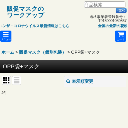
販促マスクの
ワークアップ
適格事業者登録番号：
T9130001030867
エンザ・コロナウイルス最新情報はこちら
全国の最新の花粉
メニュー
カート
ホーム
>
販促マスク（個別包装）
>
OPP袋+マスク
OPP袋+マスク
表示順変更
閉じる
4
件
表示数
:
並び順
: