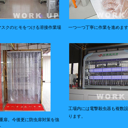
マスクのヒモをつける溶接作業場
一つ一つ丁寧に作業を進めま
工場内には電撃殺虫器も複数
ります。
2重扉。今後更に防虫扉対策を強
す。