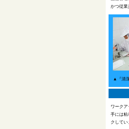
かつ従業
▲『清
ワークア
手には粘
クしてい