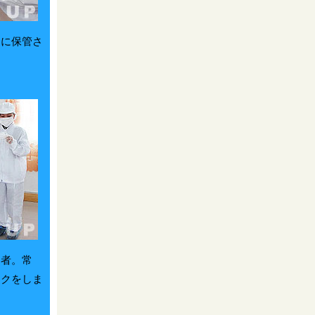
切に保管さ
。
当者。常
ックをしま