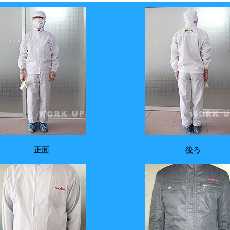
正面
後ろ