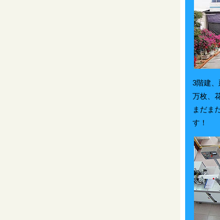
3階建、
万枚、
まだま
す！