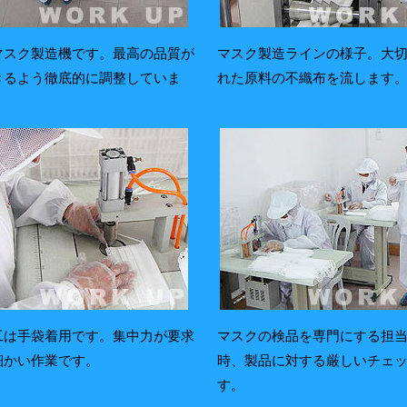
マスク製造機です。最高の品質が
マスク製造ラインの様子。大
きるよう徹底的に調整していま
れた原料の不織布を流します
工は手袋着用です。集中力が要求
マスクの検品を専門にする担
細かい作業です。
時、製品に対する厳しいチェ
す。