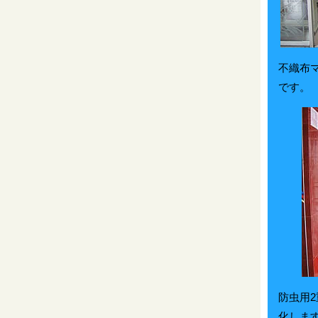
不織布
です。
防虫用
化しま