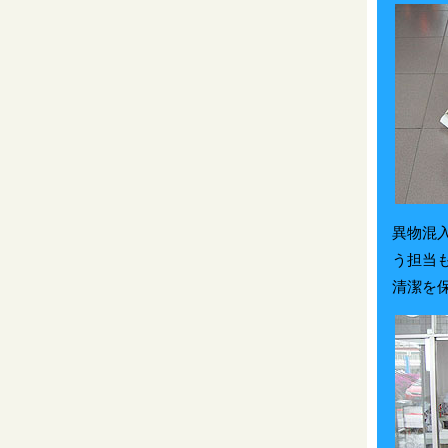
異物混
う担当
清潔を