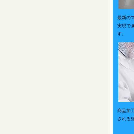
最新の
実現で
す。
商品加
される